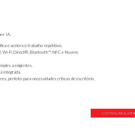
por IA.
ica e acelera o trabalho repetitivo.
®, Wi-Fi Direct®, Bluetooth™, NFC e Nuvem.
imples a exigentes.
á integrada.
s, perfeito para necessidades críticas de escritório.
CONTINUAR A LER