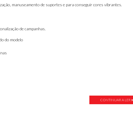
alização, manuseamento de suportes e para conseguir cores vibrantes.
sonalização de campanhas.
ndo do modelo
inas
CONTINUAR A LER