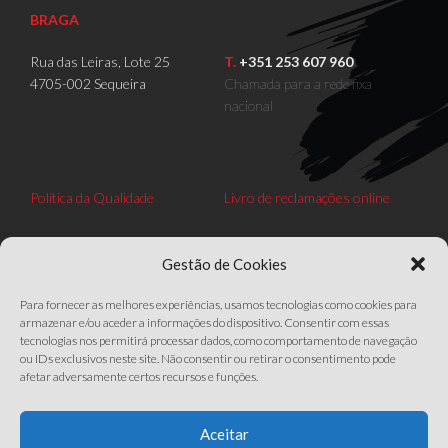
BRAGA
Rua das Leiras, Lote 25
T.
+351 253 607 960
4705-002 Sequeira
Chamada para a rede fixa
nacional
Política da Qualidade
Livro de reclamações online
Gostava de receber uma newsletter?
Gestão de Cookies
Para fornecer as melhores experiências, usamos tecnologias como cookies para
armazenar e/ou aceder a informações do dispositivo. Consentir com essas
tecnologias nos permitirá processar dados, como comportamento de navegação
ou IDs exclusivos neste site. Não consentir ou retirar o consentimento pode
Siga-nos
afetar adversamente certos recursos e funções.
Aceitar