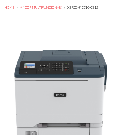
HOME
»
A4 COR MULTIFUNCIONAIS
»
XEROX® C310/C315