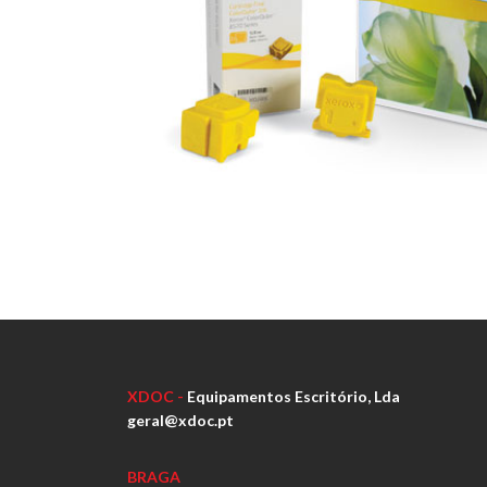
XDOC -
Equipamentos Escritório, Lda
geral@xdoc.pt
BRAGA