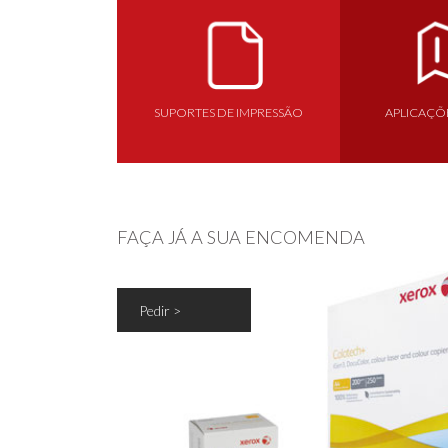
SUPORTES DE IMPRESSÃO
APLICAÇÕE
FAÇA JÁ A SUA ENCOMENDA
Pedir >