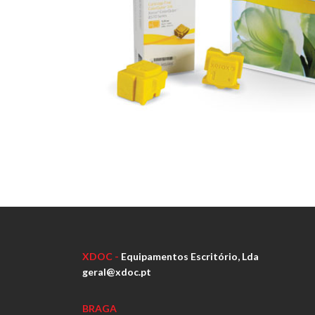
XDOC -
Equipamentos Escritório, Lda
geral@xdoc.pt
BRAGA