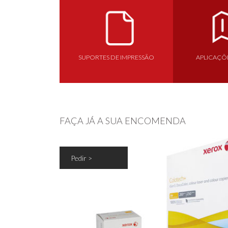
SUPORTES DE IMPRESSÃO
APLICAÇÕE
FAÇA JÁ A SUA ENCOMENDA
Pedir >